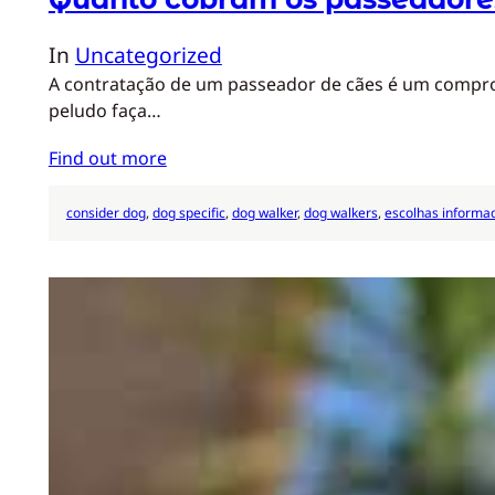
In
Uncategorized
A contratação de um passeador de cães é um comprom
peludo faça…
Find out more
consider dog
, 
dog specific
, 
dog walker
, 
dog walkers
, 
escolhas informa