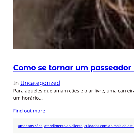
Como se tornar um passeador 
In
Uncategorized
Para aqueles que amam cães e o ar livre, uma carre
um horário…
Find out more
amor aos cães
, 
atendimento ao cliente
, 
cuidados com animais de est