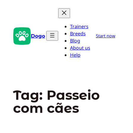
Pular
para
o
Trainers
conteúdo
Breeds
Dogo
Start now
Blog
About us
Help
Tag:
Passeio
com cães