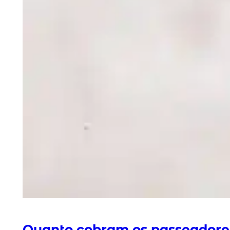
Quanto cobram os passeadore