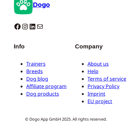
Dogo
Dogo facebook
Instagram
LinkedIn
E-mail
Info
Company
Trainers
About us
Breeds
Help
Dog blog
Terms of service
Affiliate program
Privacy Policy
Dog products
Imprint
EU project
© Dogo App GmbH 2025. All rights reserved.