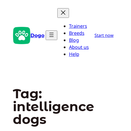
Pular
para
o
Trainers
conteúdo
Breeds
Dogo
Start now
Blog
About us
Help
Tag:
intelligence
dogs