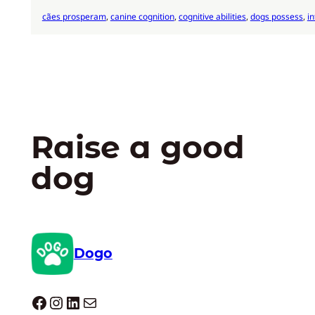
cães prosperam
, 
canine cognition
, 
cognitive abilities
, 
dogs possess
, 
in
Raise a good
dog
Dogo
Dogo facebook
Instagram
LinkedIn
E-mail