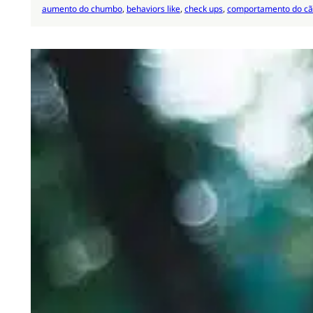
aumento do chumbo
, 
behaviors like
, 
check ups
, 
comportamento do c