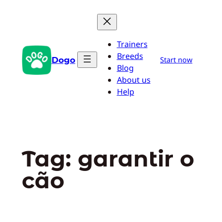
Pular
para
o
Trainers
conteúdo
Breeds
Dogo
Start now
Blog
About us
Help
Tag:
garantir o
cão