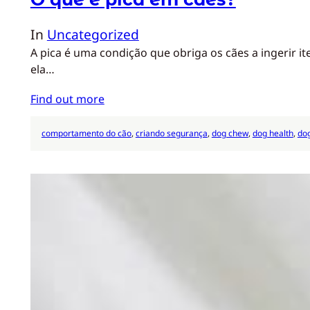
In
Uncategorized
A pica é uma condição que obriga os cães a ingerir 
ela…
Find out more
comportamento do cão
, 
criando segurança
, 
dog chew
, 
dog health
, 
dog