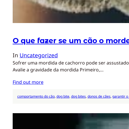
O que fazer se um cão o mord
In
Uncategorized
Sofrer uma mordida de cachorro pode ser assustado
Avalie a gravidade da mordida Primeiro,…
Find out more
comportamento do cão
, 
dog bite
, 
dog bites
, 
donos de cães
, 
garantir o