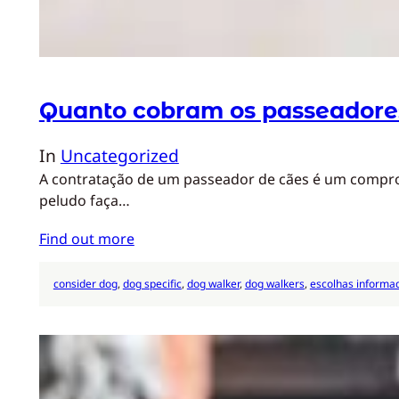
Quanto cobram os passeadore
In
Uncategorized
A contratação de um passeador de cães é um comprom
peludo faça…
Find out more
consider dog
, 
dog specific
, 
dog walker
, 
dog walkers
, 
escolhas informa