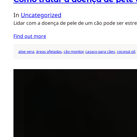
In
Uncategorized
Lidar com a doença de pele de um cão pode ser estres
Find out more
aloe vera
, 
áreas afetadas
, 
cão monitor
, 
casaco para cães
, 
coconut oil
, 