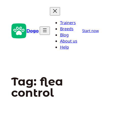
Pular
para
o
Trainers
conteúdo
Breeds
Dogo
Start now
Blog
About us
Help
Tag:
flea
control