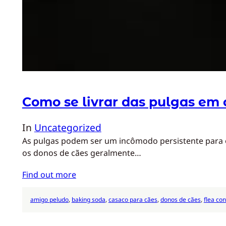
Como se livrar das pulgas em 
In
Uncategorized
As pulgas podem ser um incômodo persistente para o
os donos de cães geralmente…
Find out more
amigo peludo
, 
baking soda
, 
casaco para cães
, 
donos de cães
, 
flea con