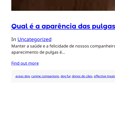
Qual é a aparência das pulga
In
Uncategorized
Manter a saúde e a felicidade de nossos companheiro
aparecimento de pulgas é…
Find out more
areas dog
, 
canine companions
, 
dog fur
, 
donos de cães
, 
effective trea