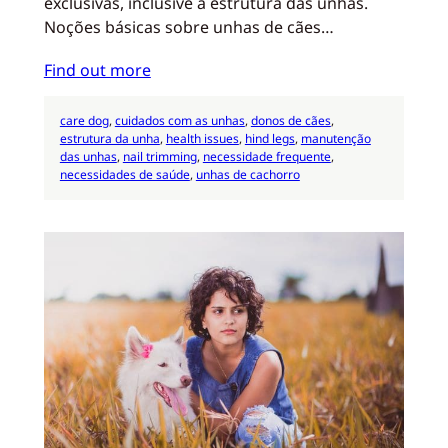
exclusivas, inclusive a estrutura das unhas.
Noções básicas sobre unhas de cães…
Find out more
care dog
, 
cuidados com as unhas
, 
donos de cães
, 
estrutura da unha
, 
health issues
, 
hind legs
, 
manutenção
das unhas
, 
nail trimming
, 
necessidade frequente
, 
necessidades de saúde
, 
unhas de cachorro