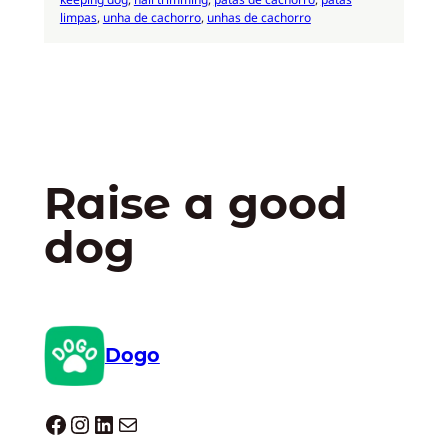
limpas
, 
unha de cachorro
, 
unhas de cachorro
Raise a good
dog
Dogo
Dogo facebook
Instagram
LinkedIn
E-mail