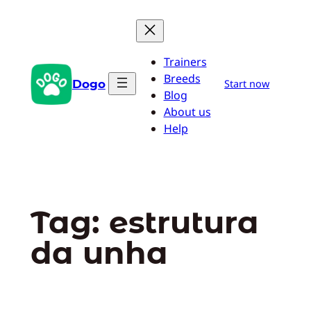
Pular
para
o
Trainers
conteúdo
Breeds
Dogo
Start now
Blog
About us
Help
Tag:
estrutura
da unha