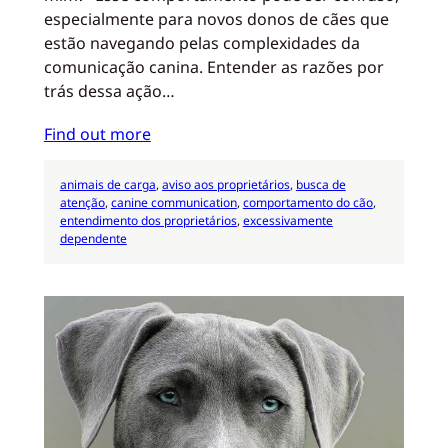
especialmente para novos donos de cães que
estão navegando pelas complexidades da
comunicação canina. Entender as razões por
trás dessa ação…
Find out more
animais de carga
, 
aviso aos proprietários
, 
busca de
atenção
, 
canine communication
, 
comportamento do cão
, 
entendimento dos proprietários
, 
excessivamente
dependente