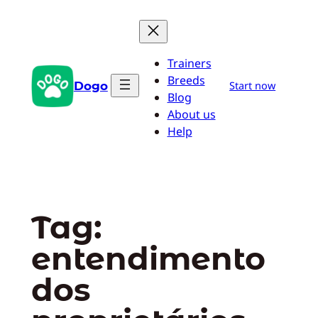
Pular
para
o
Trainers
conteúdo
Breeds
Dogo
Start now
Blog
About us
Help
Tag:
entendimento
dos