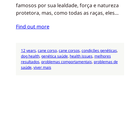
famosos por sua lealdade, força e natureza
protetora, mas, como todas as raças, eles…
Find out more
12 years
, 
cane corso
, 
cane corsos
, 
condições genéticas
, 
dog health
, 
genética saúde
, 
health issues
, 
melhores
resultados
, 
problemas comportamentais
, 
problemas de
saúde
, 
viver mais