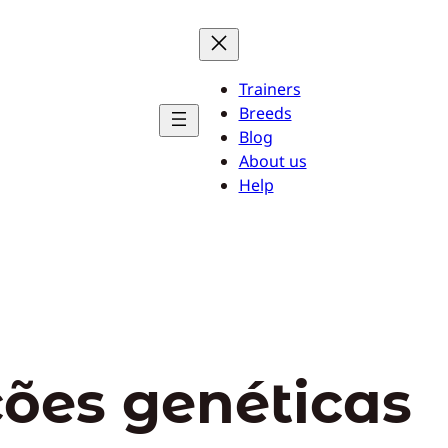
Trainers
Breeds
Blog
About us
Help
ões genéticas