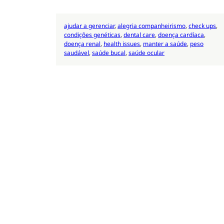
ajudar a gerenciar
, 
alegria companheirismo
, 
check ups
, 
condições genéticas
, 
dental care
, 
doença cardíaca
, 
doença renal
, 
health issues
, 
manter a saúde
, 
peso
saudável
, 
saúde bucal
, 
saúde ocular