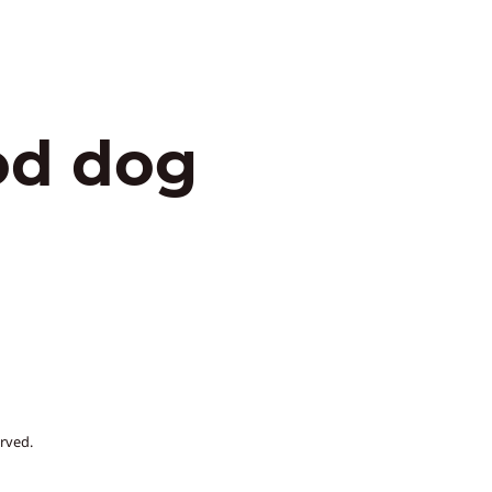
od dog
rved.