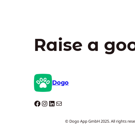
Raise a go
Dogo
Dogo facebook
Instagram
LinkedIn
E-mail
© Dogo App GmbH 2025. All rights rese