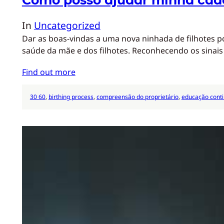
In
Uncategorized
Dar as boas-vindas a uma nova ninhada de filhotes p
saúde da mãe e dos filhotes. Reconhecendo os sinai
Find out more
30 60
, 
birthing process
, 
compreensão do proprietário
, 
educação cont