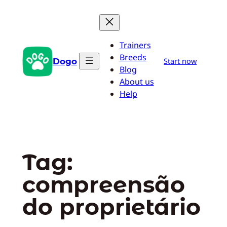
Pular
para
o
Trainers
conteúdo
Breeds
Dogo
Start now
Blog
About us
Help
Tag:
compreensão
do proprietário