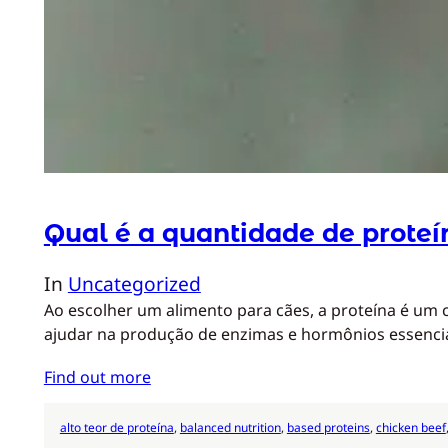
Qual é a quantidade de proteí
In
Uncategorized
Ao escolher um alimento para cães, a proteína é um 
ajudar na produção de enzimas e hormônios essenciai
Find out more
alto teor de proteína
, 
balanced nutrition
, 
based proteins
, 
chicken beef