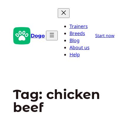
Pular
para
o
Trainers
conteúdo
Breeds
Dogo
Start now
Blog
About us
Help
Tag:
chicken
beef