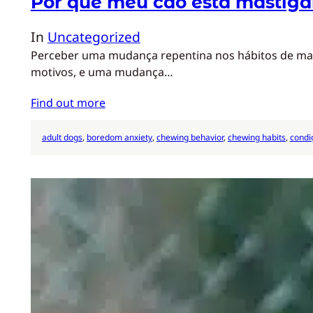
Por que meu cão está mastiga
In
Uncategorized
Perceber uma mudança repentina nos hábitos de mast
motivos, e uma mudança…
Find out more
adult dogs
, 
boredom anxiety
, 
chewing behavior
, 
chewing habits
, 
condi