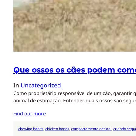
Que ossos os cães podem com
In
Uncategorized
Como proprietário responsável de um cão, garantir 
animal de estimação. Entender quais ossos são seg
Find out more
chewing habits
, 
chicken bones
, 
comportamento natural
, 
criando segu