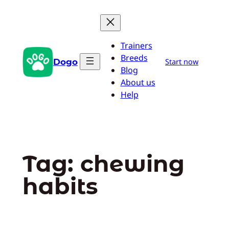
Pular
para
o
Trainers
conteúdo
Breeds
Dogo
Start now
Blog
About us
Help
Tag:
chewing
habits