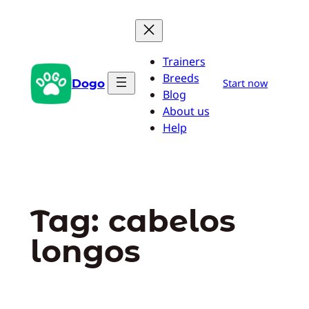
Pular
para
o
Trainers
conteúdo
Breeds
Dogo
Start now
Blog
About us
Help
Tag:
cabelos
longos