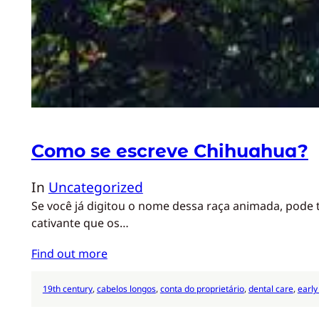
Como se escreve Chihuahua?
In
Uncategorized
Se você já digitou o nome dessa raça animada, pode
cativante que os…
Find out more
19th century
, 
cabelos longos
, 
conta do proprietário
, 
dental care
, 
early