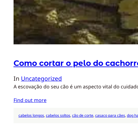
Como cortar o pelo do cachorr
In
Uncategorized
A escovação do seu cão é um aspecto vital do cuidad
Find out more
cabelos longos
, 
cabelos soltos
, 
cão de corte
, 
casaco para cães
, 
dog ha