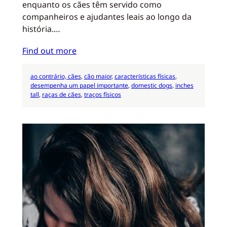
enquanto os cães têm servido como
companheiros e ajudantes leais ao longo da
história.…
Find out more
ao contrário, cães
, 
cão maior
, 
características físicas
, 
desempenha um papel importante
, 
domestic dogs
, 
inches
tall
, 
raças de cães
, 
traços físicos