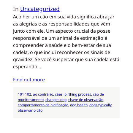
In
Uncategorized
Acolher um cão em sua vida significa abraçar
as alegrias e as responsabilidades que vêm
junto com ele. Um aspecto crucial da posse
responsável de um animal de estimação é
compreender a saúde e o bem-estar de sua
cadela, o que inclui reconhecer os sinais de
gravidez. Se você suspeitar que sua cadela está
esperando…
Find out more
101 102
, 
ao contrário, cães
, 
birthing process
, 
cão de
monitoramento
, 
changes dog
, 
chave de observação
, 
comportamento de nidificação
, 
dog health
, 
dogs typically
, 
observar o cão