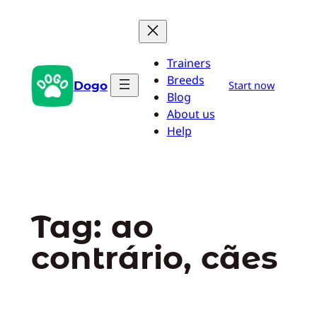
Pular
para
o
Trainers
conteúdo
Breeds
Dogo
Start now
Blog
About us
Help
Tag:
ao
contrário, cães