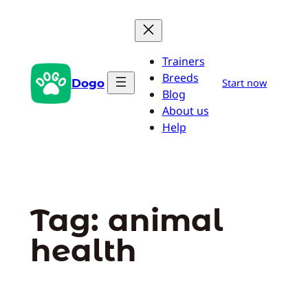
Pular
para
o
Trainers
conteúdo
Breeds
Dogo
Start now
Blog
About us
Help
Tag:
animal
health