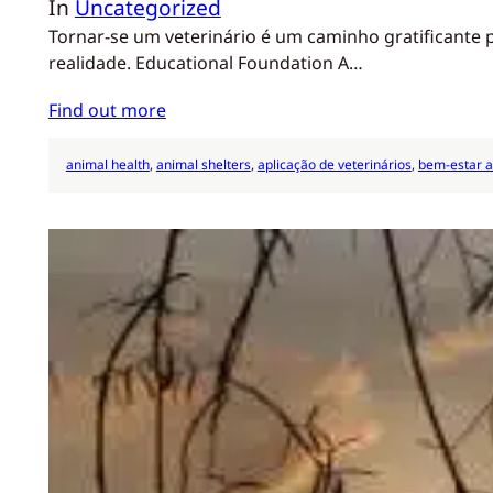
In
Uncategorized
Tornar-se um veterinário é um caminho gratificante 
realidade. Educational Foundation A…
Find out more
animal health
, 
animal shelters
, 
aplicação de veterinários
, 
bem-estar a