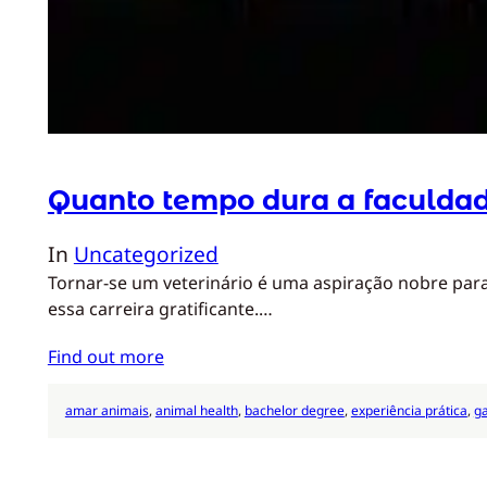
Quanto tempo dura a faculdad
In
Uncategorized
Tornar-se um veterinário é uma aspiração nobre para
essa carreira gratificante.…
Find out more
amar animais
, 
animal health
, 
bachelor degree
, 
experiência prática
, 
ga