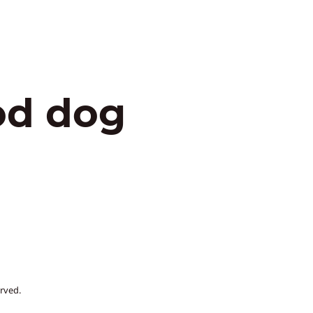
od dog
rved.