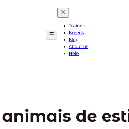
Trainers
Breeds
Blog
About us
Help
 animais de es