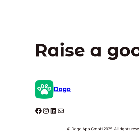
Raise a go
Dogo
Dogo facebook
Instagram
LinkedIn
E-mail
© Dogo App GmbH 2025. All rights rese