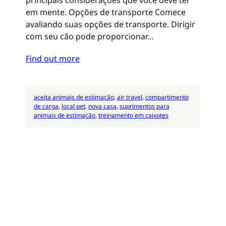
principais considerações que você deve ter
em mente. Opções de transporte Comece
avaliando suas opções de transporte. Dirigir
com seu cão pode proporcionar…
Find out more
aceita animais de estimação
, 
air travel
, 
compartimento
de carga
, 
local pet
, 
nova casa
, 
suprimentos para
animais de estimação
, 
treinamento em caixotes