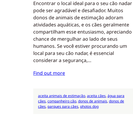
Encontrar o local ideal para o seu cão nadar
pode ser agradável e desafiador. Muitos
donos de animais de estimação adoram
atividades aquáticas, e os cães geralmente
compartilham esse entusiasmo, apreciando
chance de mergulhar ao lado de seus
humanos. Se você estiver procurando um
local para seu cão nadar, é essencial
considerar a segurança,…
Find out more
aceita animais de estimação
, 
aceita cães
, 
água para
cães
, 
companheiro cão
, 
donos de animais
, 
donos de
cães
, 
parques para cães
, 
photos dog