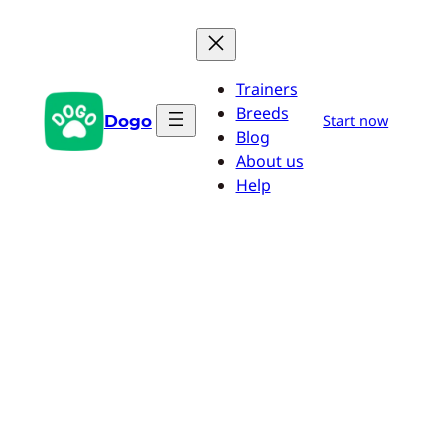
Pular
para
o
Trainers
conteúdo
Breeds
Dogo
Start now
Blog
About us
Help