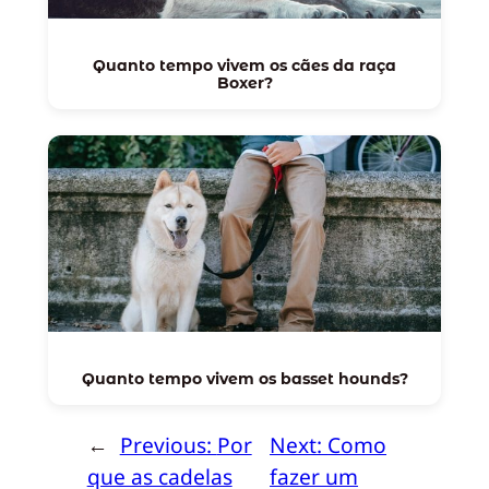
Quanto tempo vivem os cães da raça
Boxer?
Quanto tempo vivem os basset hounds?
←
Previous:
Por
Next:
Como
que as cadelas
fazer um