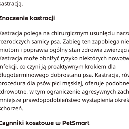
kastracją.
Znaczenie kastracji
Kastracja polega na chirurgicznym usunięciu nar
rozrodczych samicy psa. Zabieg ten zapobiega ni
miotom i poprawia ogólny stan zdrowia zwierzęci
Kastracja może obniżyć ryzyko niektórych nowot
infekcji, co czyni ją proaktywnym krokiem dla
długoterminowego dobrostanu psa. Kastracja, 
procedura dla psów płci męskiej, oferuje podobne
zdrowotne, w tym ograniczenie agresywnych zac
mniejsze prawdopodobieństwo wystąpienia okreś
schorzeń.
Czynniki kosztowe w PetSmart