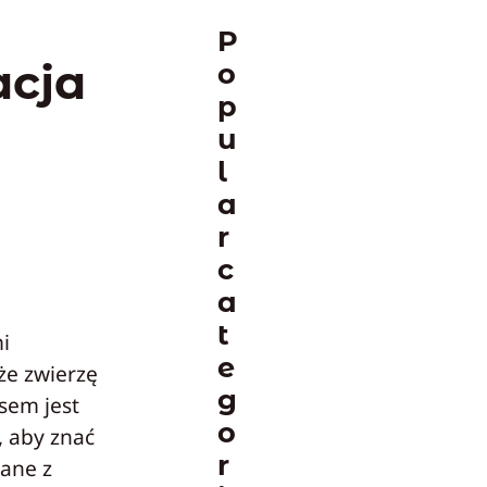
P
acja
o
p
u
l
a
r
c
a
t
i
e
że zwierzę
g
sem jest
o
, aby znać
r
zane z