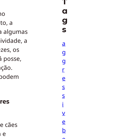
T
a
mo
g
to, a
s
ra algumas
ividade, a
a
zes, os
g
á posse,
g
ação.
r
a podem
e
s
s
ores
i
v
e
e cães
b
 e
e