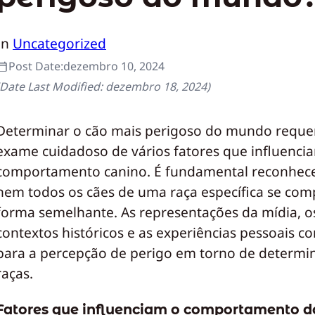
In
Uncategorized
Post Date:
dezembro 10, 2024
(Date Last Modified:
dezembro 18, 2024
)
Determinar o cão mais perigoso do mundo requ
exame cuidadoso de vários fatores que influenci
comportamento canino. É fundamental reconhec
nem todos os cães de uma raça específica se co
forma semelhante. As representações da mídia, o
contextos históricos e as experiências pessoais c
para a percepção de perigo em torno de determi
raças.
Fatores que influenciam o comportamento d