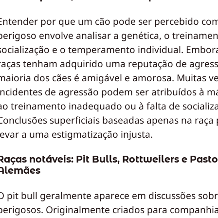
Entender por que um cão pode ser percebido co
perigoso envolve analisar a genética, o treinamen
socialização e o temperamento individual. Embo
raças tenham adquirido uma reputação de agress
maioria dos cães é amigável e amorosa. Muitas ve
incidentes de agressão podem ser atribuídos à m
ao treinamento inadequado ou à falta de socializ
Conclusões superficiais baseadas apenas na raç
levar a uma estigmatização injusta.
Raças notáveis: Pit Bulls, Rottweilers e Past
Alemães
O pit bull geralmente aparece em discussões sobr
perigosos. Originalmente criados para companhia