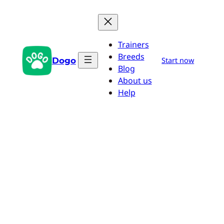
Pular
para
o
Trainers
conteúdo
Breeds
Dogo
Start now
Blog
About us
Help