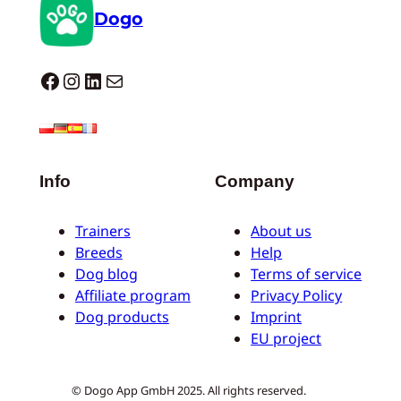
Dogo
Dogo facebook
Instagram
LinkedIn
E-mail
Info
Company
Trainers
About us
Breeds
Help
Dog blog
Terms of service
Affiliate program
Privacy Policy
Dog products
Imprint
EU project
© Dogo App GmbH 2025. All rights reserved.