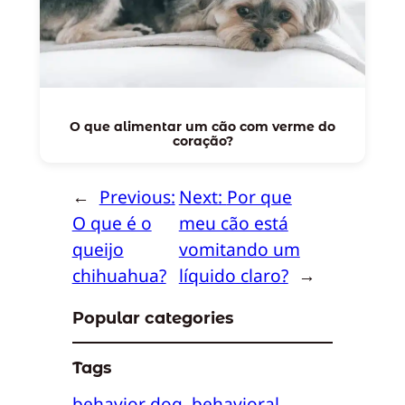
O que alimentar um cão com verme do
coração?
←
Previous:
Next:
Por que
O que é o
meu cão está
queijo
vomitando um
chihuahua?
líquido claro?
→
Popular categories
Tags
behavior dog
behavioral