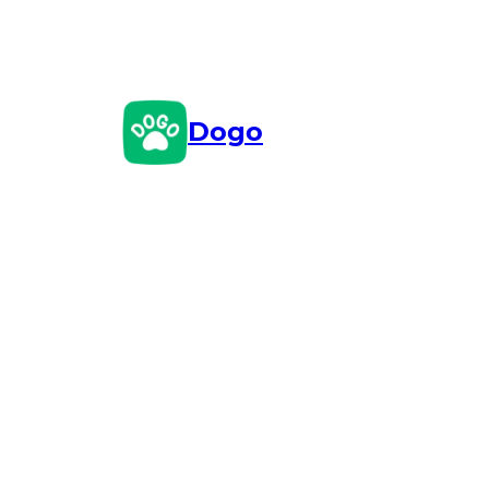
Pular
para
o
conteúdo
Dogo