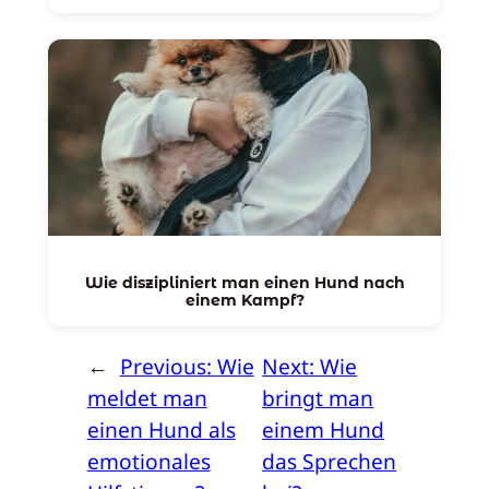
Wie diszipliniert man einen Hund nach
einem Kampf?
←
Previous:
Wie
Next:
Wie
meldet man
bringt man
einen Hund als
einem Hund
emotionales
das Sprechen