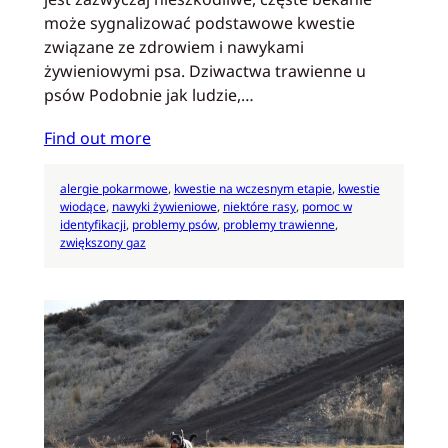
może sygnalizować podstawowe kwestie
związane ze zdrowiem i nawykami
żywieniowymi psa. Dziwactwa trawienne u
psów Podobnie jak ludzie,…
Find out more
alergie pokarmowe
, 
kwestie na wczesnym etapie
, 
kwestie
wiodące
, 
nawyki żywieniowe
, 
niektóre rasy
, 
pomoc w
identyfikacji
, 
problemy psów
, 
problemy trawienne
, 
zwiększony gaz