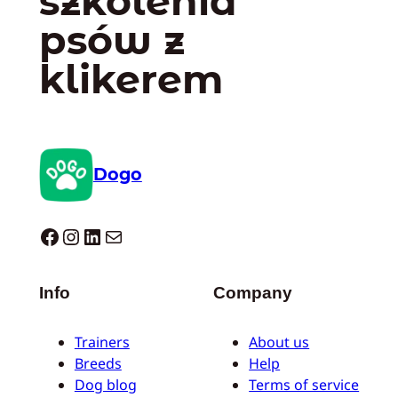
szkolenia
psów z
klikerem
Dogo
Dogo facebook
Instagram
LinkedIn
Mail
Info
Company
Trainers
About us
Breeds
Help
Dog blog
Terms of service