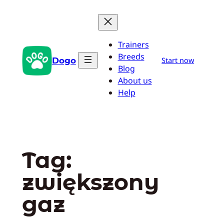
Przejdź
do
treści
Trainers
Breeds
Dogo
Start now
Blog
About us
Help
Tag:
zwiększony
gaz