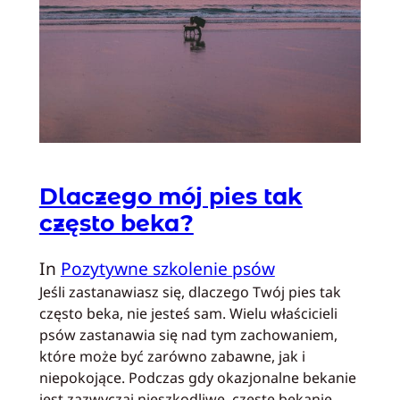
Dlaczego mój pies tak
często beka?
In
Pozytywne szkolenie psów
Jeśli zastanawiasz się, dlaczego Twój pies tak
często beka, nie jesteś sam. Wielu właścicieli
psów zastanawia się nad tym zachowaniem,
które może być zarówno zabawne, jak i
niepokojące. Podczas gdy okazjonalne bekanie
jest zazwyczaj nieszkodliwe, częste bekanie