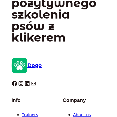
pozytywnego
szkolenia
psów z
klikerem
Dogo
Dogo facebook
Instagram
LinkedIn
Mail
Info
Company
Trainers
About us