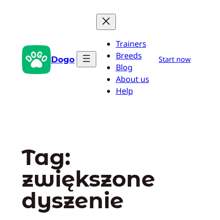
Przejdź
do
treści
Trainers
Breeds
Dogo
Start now
Blog
About us
Help
Tag:
zwiększone
dyszenie