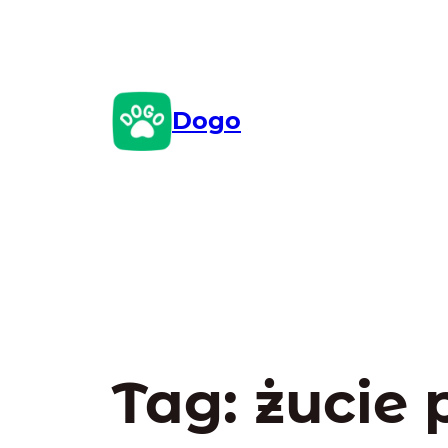
Przejdź
do
treści
Dogo
Tag:
żucie 