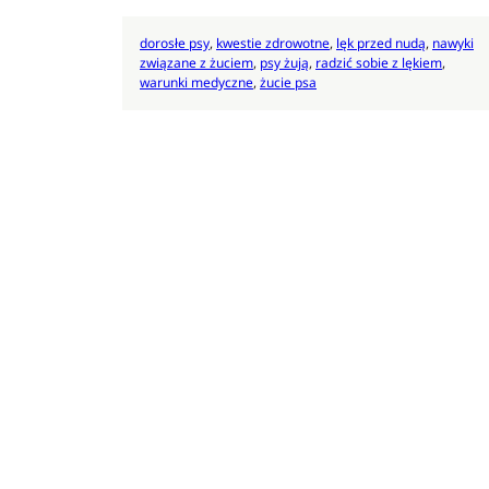
dorosłe psy
, 
kwestie zdrowotne
, 
lęk przed nudą
, 
nawyki
związane z żuciem
, 
psy żują
, 
radzić sobie z lękiem
, 
warunki medyczne
, 
żucie psa