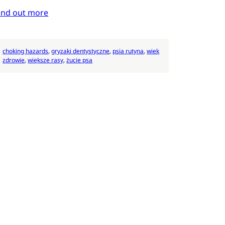
ind out more
choking hazards
, 
gryzaki dentystyczne
, 
psia rutyna
, 
wiek
zdrowie
, 
większe rasy
, 
żucie psa