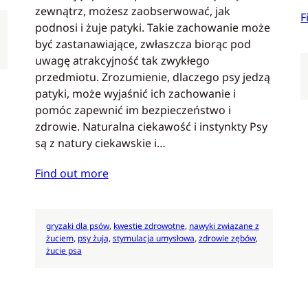
zewnątrz, możesz zaobserwować, jak
F
podnosi i żuje patyki. Takie zachowanie może
być zastanawiające, zwłaszcza biorąc pod
uwagę atrakcyjność tak zwykłego
przedmiotu. Zrozumienie, dlaczego psy jedzą
patyki, może wyjaśnić ich zachowanie i
pomóc zapewnić im bezpieczeństwo i
zdrowie. Naturalna ciekawość i instynkty Psy
są z natury ciekawskie i…
Find out more
gryzaki dla psów
, 
kwestie zdrowotne
, 
nawyki związane z
żuciem
, 
psy żują
, 
stymulacja umysłowa
, 
zdrowie zębów
, 
żucie psa