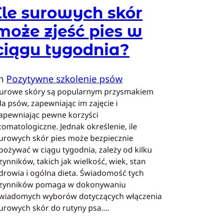
Ile surowych skór
może zjeść pies w
ciągu tygodnia?
In
Pozytywne szkolenie psów
urowe skóry są popularnym przysmakiem
la psów, zapewniając im zajęcie i
apewniając pewne korzyści
tomatologiczne. Jednak określenie, ile
urowych skór pies może bezpiecznie
pożywać w ciągu tygodnia, zależy od kilku
zynników, takich jak wielkość, wiek, stan
drowia i ogólna dieta. Świadomość tych
zynników pomaga w dokonywaniu
wiadomych wyborów dotyczących włączenia
urowych skór do rutyny psa.…