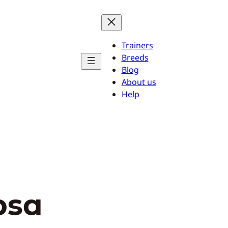
Trainers
Breeds
Blog
About us
Help
psa