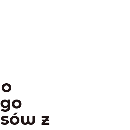
do
ego
psów z