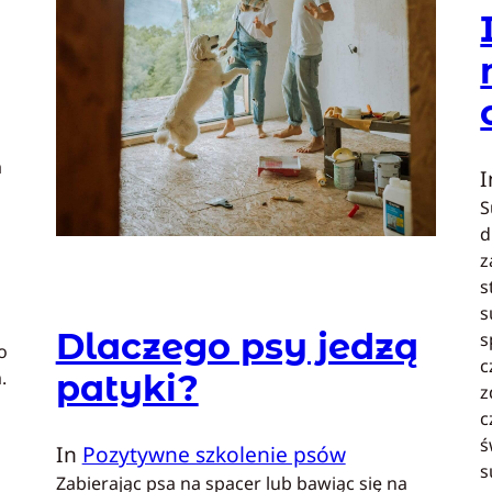
a
S
d
z
s
s
Dlaczego psy jedzą
s
o
c
.
patyki?
z
c
ś
In
Pozytywne szkolenie psów
s
Zabierając psa na spacer lub bawiąc się na