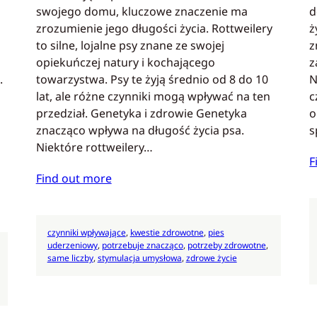
swojego domu, kluczowe znaczenie ma
d
zrozumienie jego długości życia. Rottweilery
ż
to silne, lojalne psy znane ze swojej
z
opiekuńczej natury i kochającego
z
.
towarzystwa. Psy te żyją średnio od 8 do 10
N
lat, ale różne czynniki mogą wpływać na ten
c
przedział. Genetyka i zdrowie Genetyka
o
znacząco wpływa na długość życia psa.
s
Niektóre rottweilery…
F
Find out more
czynniki wpływające
, 
kwestie zdrowotne
, 
pies
uderzeniowy
, 
potrzebuje znacząco
, 
potrzeby zdrowotne
, 
same liczby
, 
stymulacja umysłowa
, 
zdrowe życie