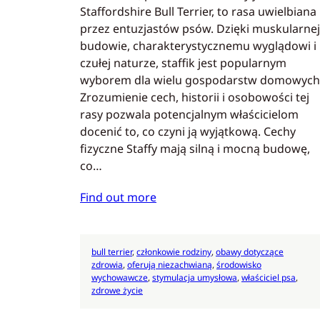
Staffordshire Bull Terrier, to rasa uwielbiana
przez entuzjastów psów. Dzięki muskularnej
budowie, charakterystycznemu wyglądowi i
czułej naturze, staffik jest popularnym
wyborem dla wielu gospodarstw domowych
Zrozumienie cech, historii i osobowości tej
rasy pozwala potencjalnym właścicielom
docenić to, co czyni ją wyjątkową. Cechy
fizyczne Staffy mają silną i mocną budowę,
co…
Find out more
bull terrier
, 
członkowie rodziny
, 
obawy dotyczące
zdrowia
, 
oferują niezachwianą
, 
środowisko
wychowawcze
, 
stymulacja umysłowa
, 
właściciel psa
, 
zdrowe życie