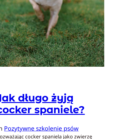
Jak długo żyją
cocker spaniele?
In
Pozytywne szkolenie psów
ozważając cocker spaniela jako zwierzę