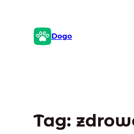
Przejdź
do
treści
Dogo
Tag:
zdrow