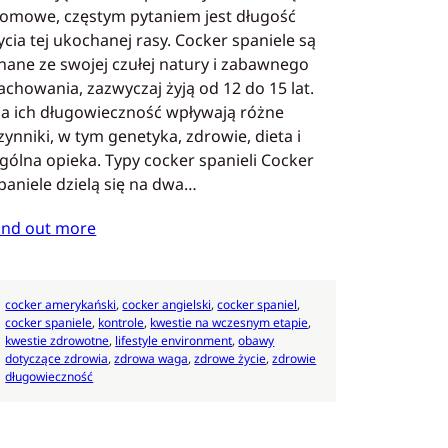
omowe, częstym pytaniem jest długość
ycia tej ukochanej rasy. Cocker spaniele są
nane ze swojej czułej natury i zabawnego
achowania, zazwyczaj żyją od 12 do 15 lat.
a ich długowieczność wpływają różne
zynniki, w tym genetyka, zdrowie, dieta i
gólna opieka. Typy cocker spanieli Cocker
paniele dzielą się na dwa…
ind out more
cocker amerykański
, 
cocker angielski
, 
cocker spaniel
, 
cocker spaniele
, 
kontrole
, 
kwestie na wczesnym etapie
, 
kwestie zdrowotne
, 
lifestyle environment
, 
obawy
dotyczące zdrowia
, 
zdrowa waga
, 
zdrowe życie
, 
zdrowie
długowieczność