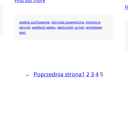
Find out more
F
ogólne zachowanie
, 
skrzynia zewnętrzna
, 
trening w
skrzyni
, 
wielkość wieku
, 
właścicieli, w tym
, 
wyjątkowy
pies
←
Poprzednia strona
1
2
3
4
5