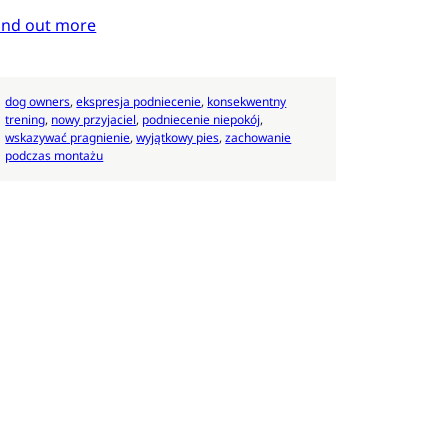
ind out more
dog owners
, 
ekspresja podniecenie
, 
konsekwentny
trening
, 
nowy przyjaciel
, 
podniecenie niepokój
, 
wskazywać pragnienie
, 
wyjątkowy pies
, 
zachowanie
podczas montażu