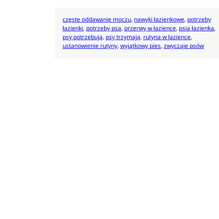
częste oddawanie moczu
, 
nawyki łazienkowe
, 
potrzeby
łazienki
, 
potrzeby psa
, 
przerwy w łazience
, 
psia łazienka
, 
psy potrzebują
, 
psy trzymają
, 
rutyna w łazience
, 
ustanowienie rutyny
, 
wyjątkowy pies
, 
zwyczaje psów