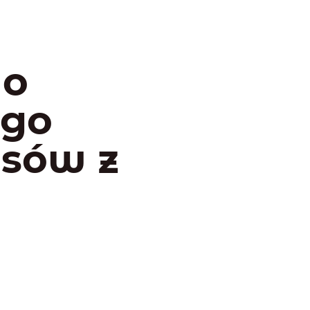
do
ego
psów z