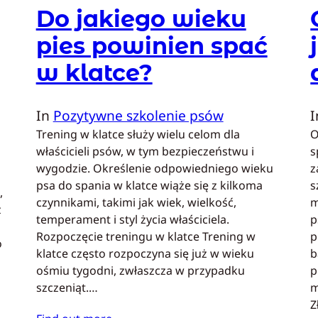
Do jakiego wieku
pies powinien spać
w klatce?
In
Pozytywne szkolenie psów
Trening w klatce służy wielu celom dla
O
właścicieli psów, w tym bezpieczeństwu i
s
wygodzie. Określenie odpowiedniego wieku
z
psa do spania w klatce wiąże się z kilkoma
s
,
czynnikami, takimi jak wiek, wielkość,
m
z
temperament i styl życia właściciela.
p
Rozpoczęcie treningu w klatce Trening w
p
o
klatce często rozpoczyna się już w wieku
b
ośmiu tygodni, zwłaszcza w przypadku
p
szczeniąt.…
m
Z