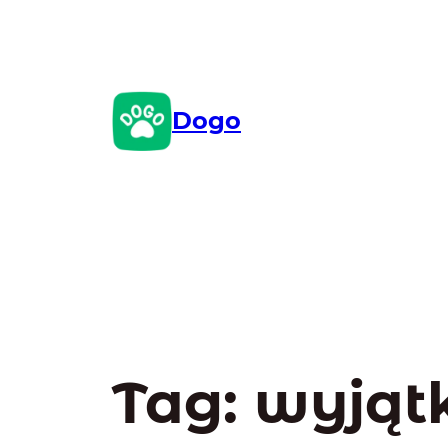
Przejdź
do
treści
Dogo
Tag:
wyjąt