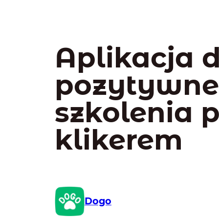
Aplikacja 
pozytywn
szkolenia 
klikerem
Dogo