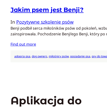
Jakim psem jest Benji?
In
Pozytywne szkolenie psów
Benji podbił serca miłośników psów od pokoleń, wzbud
zainspirowała. Pochodzenie Benji’ego Benji, który po
Find out more
adopcja psa
, 
dog owners
, 
miłośnicy psów
, 
posiadanie psa
, 
psy do tow
Aplikacja do