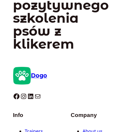
pozytywnego
szkolenia
psów z
klikerem
Dogo
Dogo facebook
Instagram
LinkedIn
Mail
Info
Company
Trainers
About us