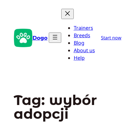
Przejdź
do
treści
Trainers
Breeds
Dogo
Start now
Blog
About us
Help
Tag:
wybór
adopcji