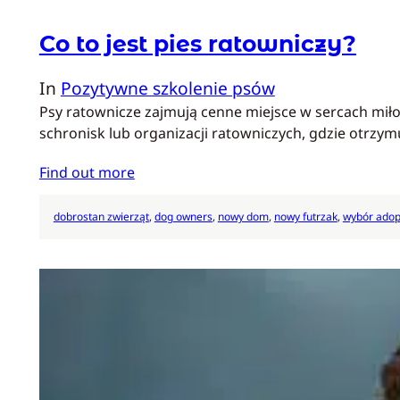
Co to jest pies ratowniczy?
In
Pozytywne szkolenie psów
Psy ratownicze zajmują cenne miejsce w sercach miłoś
schronisk lub organizacji ratowniczych, gdzie otrz
Find out more
dobrostan zwierząt
, 
dog owners
, 
nowy dom
, 
nowy futrzak
, 
wybór adop