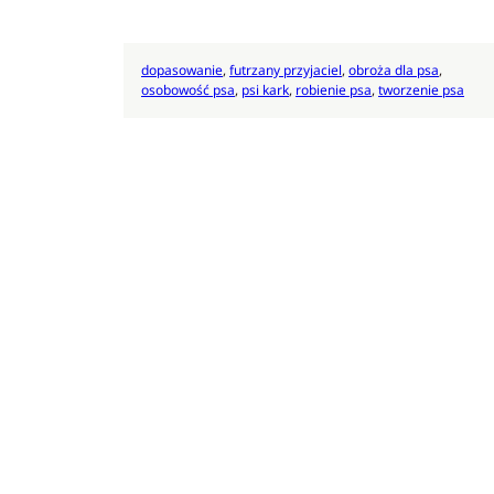
dopasowanie
, 
futrzany przyjaciel
, 
obroża dla psa
, 
osobowość psa
, 
psi kark
, 
robienie psa
, 
tworzenie psa