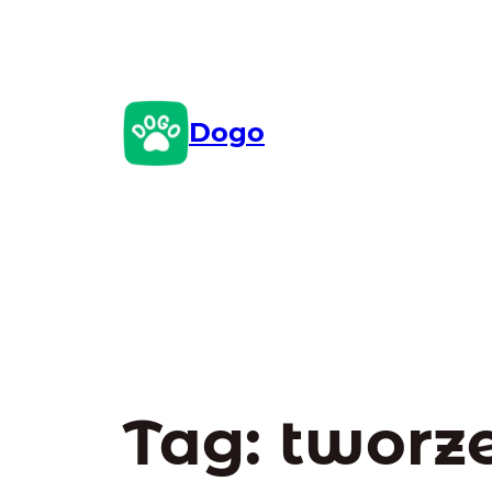
Przejdź
do
treści
Dogo
Tag:
tworz