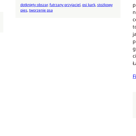
p
dotknięty obszar
, 
futrzany przyjaciel
, 
psi kark
, 
stożkowy
pies
, 
tworzenie psa
n
c
t
j
p
g
c
Ł
F