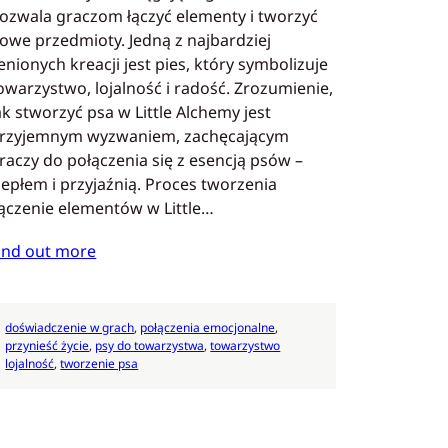
ozwala graczom łączyć elementy i tworzyć
owe przedmioty. Jedną z najbardziej
enionych kreacji jest pies, który symbolizuje
owarzystwo, lojalność i radość. Zrozumienie,
ak stworzyć psa w Little Alchemy jest
rzyjemnym wyzwaniem, zachęcającym
raczy do połączenia się z esencją psów –
iepłem i przyjaźnią. Proces tworzenia
ączenie elementów w Little…
ind out more
doświadczenie w grach
, 
połączenia emocjonalne
, 
przynieść życie
, 
psy do towarzystwa
, 
towarzystwo
lojalność
, 
tworzenie psa