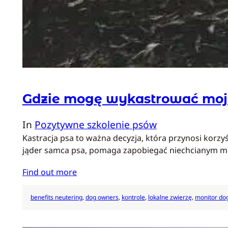
Gdzie mogę wykastrować moj
In
Pozytywne szkolenie psów
Kastracja psa to ważna decyzja, która przynosi korzyś
jąder samca psa, pomaga zapobiegać niechcianym mi
Find out more
benefits neutering
, 
dog owners
, 
kontrole
, 
lokalne zwierzę
, 
monitor do