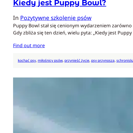
Kiedy jest Puppy Bowl?
In
Pozytywne szkolenie psów
Puppy Bowl stał się cenionym wydarzeniem zarówno dl
Gdy zbliża się ten dzień, wielu pyta: „Kiedy jest Pupp
Find out more
kochać psy
, 
miłośnicy psów
, 
przynieść życie
, 
psy przynoszą
, 
schronisk