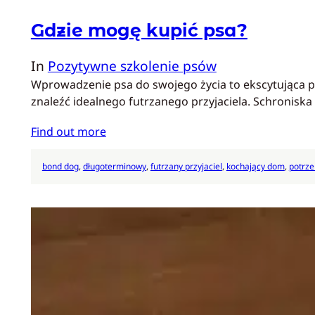
Gdzie mogę kupić psa?
In
Pozytywne szkolenie psów
Wprowadzenie psa do swojego życia to ekscytująca prz
znaleźć idealnego futrzanego przyjaciela. Schroniska
Find out more
bond dog
, 
długoterminowy
, 
futrzany przyjaciel
, 
kochający dom
, 
potrz