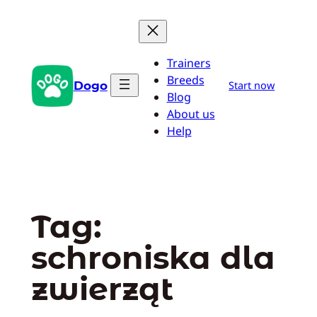
Przejdź
do
treści
Trainers
Breeds
Dogo
Start now
Blog
About us
Help
Tag:
schroniska dla
zwierząt