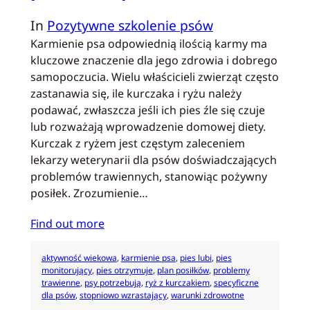
In
Pozytywne szkolenie psów
Karmienie psa odpowiednią ilością karmy ma
kluczowe znaczenie dla jego zdrowia i dobrego
samopoczucia. Wielu właścicieli zwierząt często
zastanawia się, ile kurczaka i ryżu należy
podawać, zwłaszcza jeśli ich pies źle się czuje
lub rozważają wprowadzenie domowej diety.
Kurczak z ryżem jest częstym zaleceniem
lekarzy weterynarii dla psów doświadczających
problemów trawiennych, stanowiąc pożywny
posiłek. Zrozumienie…
Find out more
aktywność wiekowa
, 
karmienie psa
, 
pies lubi
, 
pies
monitorujący
, 
pies otrzymuje
, 
plan posiłków
, 
problemy
trawienne
, 
psy potrzebują
, 
ryż z kurczakiem
, 
specyficzne
dla psów
, 
stopniowo wzrastający
, 
warunki zdrowotne