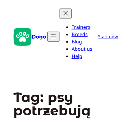
Przejdź
do
treści
Trainers
Breeds
Dogo
Start now
Blog
About us
Help
Tag:
psy
potrzebują