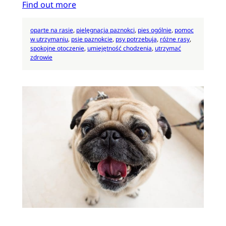
Find out more
oparte na rasie
, 
pielęgnacja paznokci
, 
pies ogólnie
, 
pomoc
w utrzymaniu
, 
psie paznokcie
, 
psy potrzebują
, 
różne rasy
, 
spokojne otoczenie
, 
umiejętność chodzenia
, 
utrzymać
zdrowie