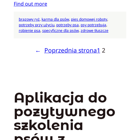
Find out more
brązowy ryż
, 
karma dla psów
, 
pies domowej roboty
, 
potrzeby przy użyciu
, 
potrzeby psa
, 
psy potrzebują
, 
robienie psa
, 
specyficzne dla psów
, 
zdrowe tłuszcze
←
Poprzednia strona
1
2
Aplikacja do
pozytywnego
szkolenia
psów z