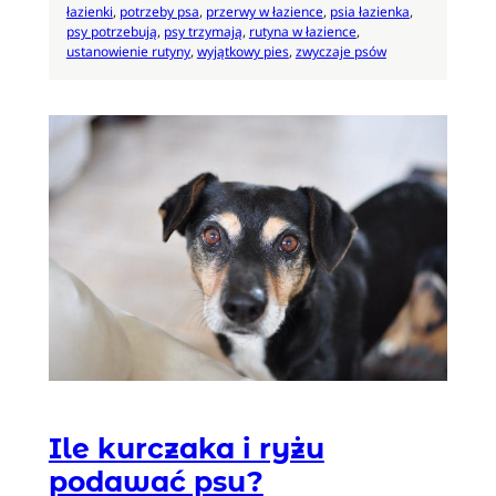
łazienki
, 
potrzeby psa
, 
przerwy w łazience
, 
psia łazienka
, 
psy potrzebują
, 
psy trzymają
, 
rutyna w łazience
, 
ustanowienie rutyny
, 
wyjątkowy pies
, 
zwyczaje psów
Ile kurczaka i ryżu
podawać psu?