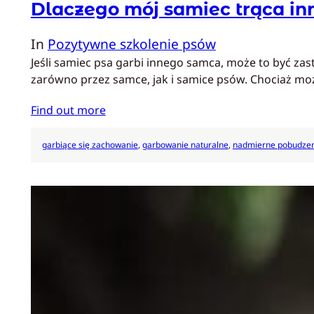
Dlaczego mój samiec trąca i
In
Pozytywne szkolenie psów
Jeśli samiec psa garbi innego samca, może to być zas
zarówno przez samce, jak i samice psów. Chociaż m
Find out more
garbiące się zachowanie
, 
garbowanie naturalne
, 
nadmierne pobudzen