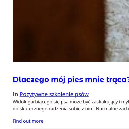
Dlaczego mój pies mnie trąca
In
Pozytywne szkolenie psów
Widok garbiącego się psa może być zaskakujący i myl
do skutecznego radzenia sobie z nim. Normalne zac
Find out more