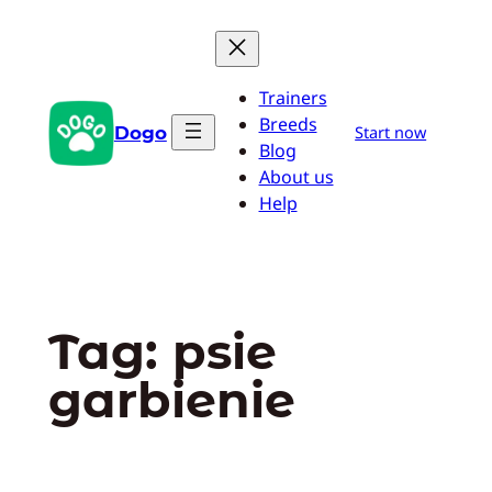
Przejdź
do
treści
Trainers
Breeds
Dogo
Start now
Blog
About us
Help
Tag:
psie
garbienie