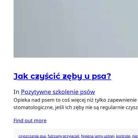
Jak czyścić zęby u psa?
In
Pozytywne szkolenie psów
Opieka nad psem to coś więcej niż tylko zapewnienie
stomatologiczne, jeśli ich zęby nie są regularnie cz
Find out more
czyszczenie psa
, 
futrzany przyjaciel
, 
higiena jamy ustnej
, 
kontrole
, 
nie