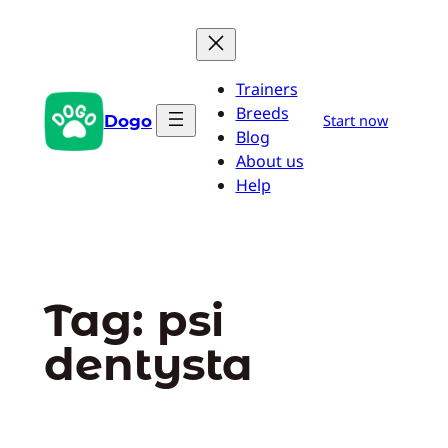
Przejdź
do
treści
Trainers
Breeds
Dogo
Start now
Blog
About us
Help
Tag:
psi
dentysta