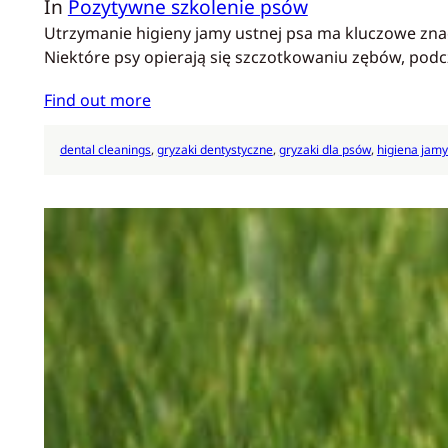
In
Pozytywne szkolenie psów
Utrzymanie higieny jamy ustnej psa ma kluczowe znac
Niektóre psy opierają się szczotkowaniu zębów, podc
Find out more
dental cleanings
, 
gryzaki dentystyczne
, 
gryzaki dla psów
, 
higiena jamy