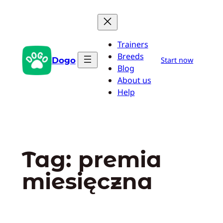
Przejdź
do
treści
Trainers
Breeds
Dogo
Start now
Blog
About us
Help
Tag:
premia
miesięczna