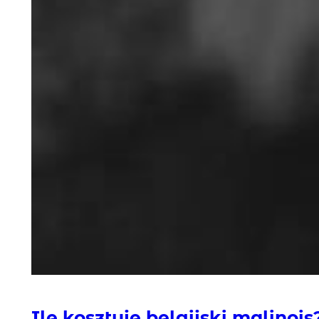
Ile kosztuje belgijski malinois