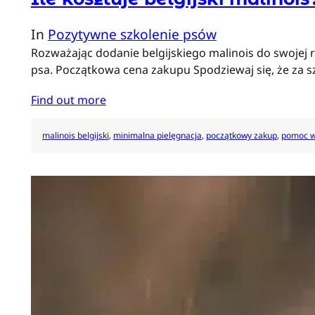
In
Pozytywne szkolenie psów
Rozważając dodanie belgijskiego malinois do swojej r
psa. Początkowa cena zakupu Spodziewaj się, że za s
Find out more
malinois belgijski
, 
minimalna pielęgnacja
, 
początkowy zakup
, 
pomoc w