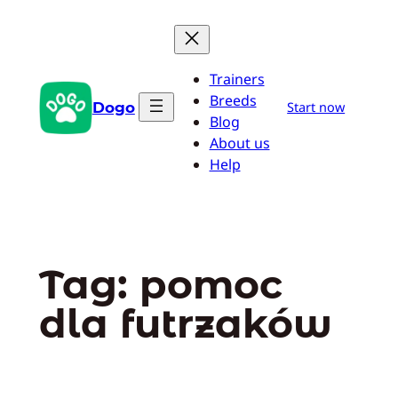
Przejdź
do
treści
Trainers
Breeds
Dogo
Start now
Blog
About us
Help
Tag:
pomoc
dla futrzaków