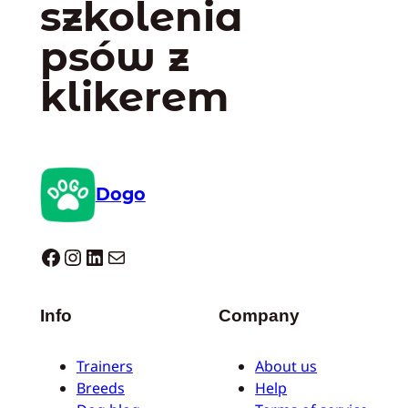
szkolenia
psów z
klikerem
Dogo
Dogo facebook
Instagram
LinkedIn
Mail
Info
Company
Trainers
About us
Breeds
Help