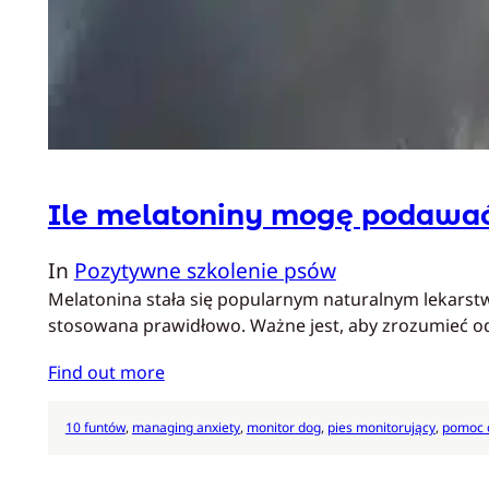
Ile melatoniny mogę podawa
In
Pozytywne szkolenie psów
Melatonina stała się popularnym naturalnym lekarst
stosowana prawidłowo. Ważne jest, aby zrozumieć 
Find out more
10 funtów
, 
managing anxiety
, 
monitor dog
, 
pies monitorujący
, 
pomoc d