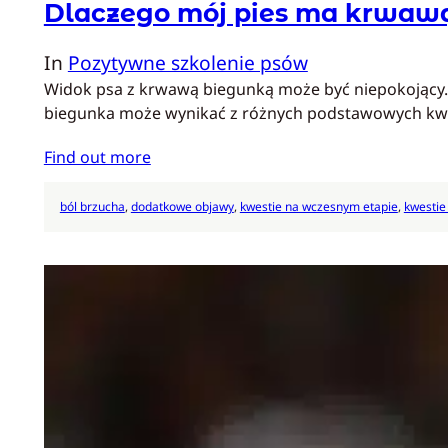
Dlaczego mój pies ma krwaw
In
Pozytywne szkolenie psów
Widok psa z krwawą biegunką może być niepokojący. J
biegunka może wynikać z różnych podstawowych kwes
Find out more
ból brzucha
, 
dodatkowe objawy
, 
kwestie na wczesnym etapie
, 
kwestie