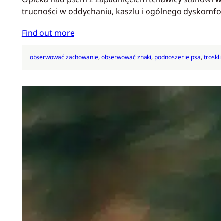
trudności w oddychaniu, kaszlu i ogólnego dyskomfort
Find out more
obserwować zachowanie
, 
obserwować znaki
, 
podnoszenie psa
, 
troskl