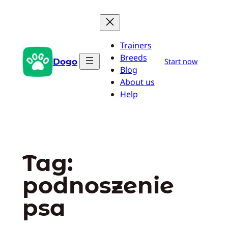
Przejdź
do
treści
Trainers
Breeds
Dogo
Start now
Blog
About us
Help
Tag:
podnoszenie
psa