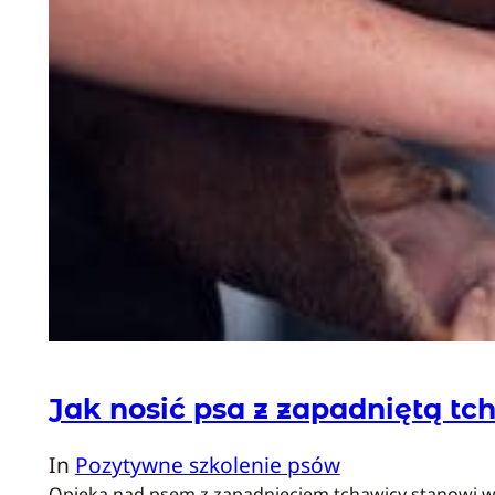
Jak nosić psa z zapadniętą t
In
Pozytywne szkolenie psów
Opieka nad psem z zapadnięciem tchawicy stanowi wyj