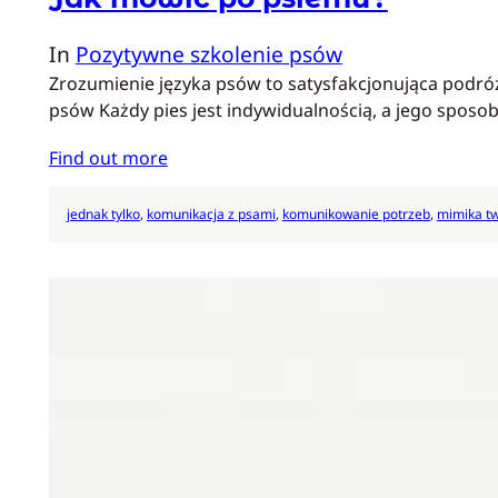
In
Pozytywne szkolenie psów
Zrozumienie języka psów to satysfakcjonująca podróż
psów Każdy pies jest indywidualnością, a jego sposo
Find out more
jednak tylko
, 
komunikacja z psami
, 
komunikowanie potrzeb
, 
mimika t