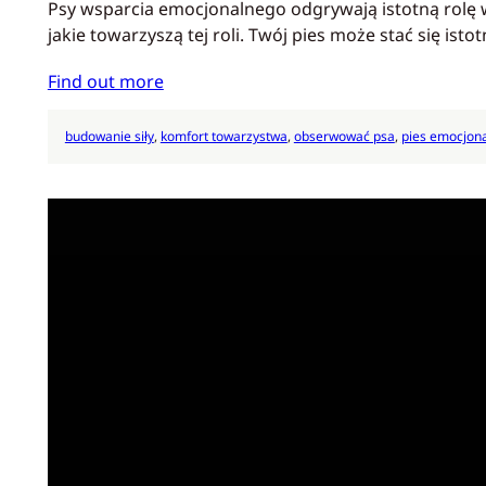
Psy wsparcia emocjonalnego odgrywają istotną rolę 
jakie towarzyszą tej roli. Twój pies może stać się i
Find out more
budowanie siły
, 
komfort towarzystwa
, 
obserwować psa
, 
pies emocjon