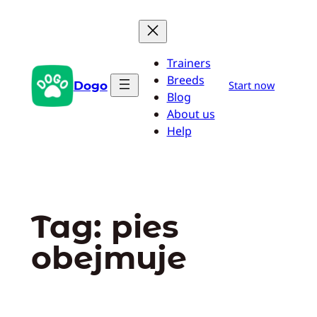
Przejdź
do
treści
Trainers
Breeds
Dogo
Start now
Blog
About us
Help
Tag:
pies
obejmuje