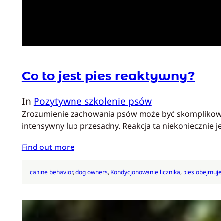
Co to jest pies reaktywny?
In
Pozytywne szkolenie psów
Zrozumienie zachowania psów może być skomplikowane,
intensywny lub przesadny. Reakcja ta niekoniecznie 
Find out more
canine behavior
, 
dog owners
, 
Kondycjonowanie licznika
, 
pies obejmuj