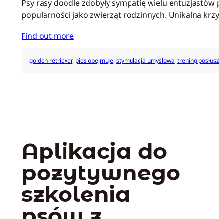
Psy rasy doodle zdobyły sympatię wielu entuzjastów ps
popularności jako zwierząt rodzinnych. Unikalna kr
Find out more
golden retriever
, 
pies obejmuje
, 
stymulacja umysłowa
, 
trening posłus
Aplikacja do
pozytywnego
szkolenia
psów z