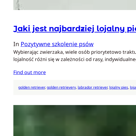
Jaki jest najbardziej lojalny p
In
Pozytywne szkolenie psów
Wybierając zwierzaka, wiele osób priorytetowo traktuj
lojalność różni się w zależności od rasy, indywidual
Find out more
golden retriever
, 
golden retrievery
, 
labrador retriever
, 
lojalny pies
, 
loj