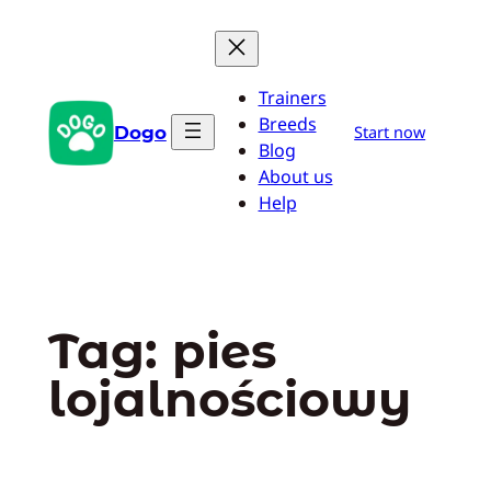
Przejdź
do
treści
Trainers
Breeds
Dogo
Start now
Blog
About us
Help
Tag:
pies
lojalnościowy