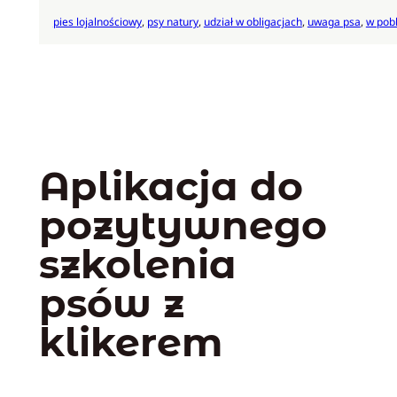
pies lojalnościowy
, 
psy natury
, 
udział w obligacjach
, 
uwaga psa
, 
w pobl
Aplikacja do
pozytywnego
szkolenia
psów z
klikerem