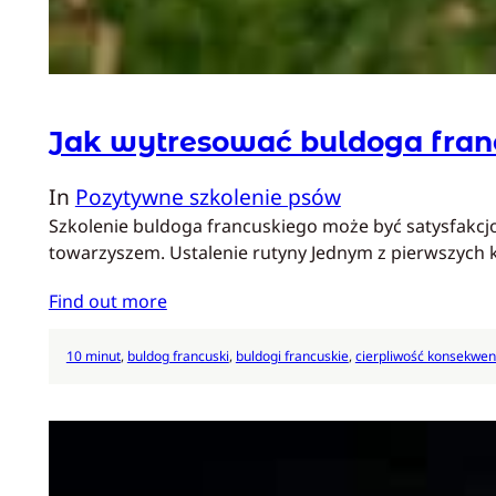
Jak wytresować buldoga fran
In
Pozytywne szkolenie psów
Szkolenie buldoga francuskiego może być satysfakc
towarzyszem. Ustalenie rutyny Jednym z pierwszych k
Find out more
10 minut
, 
buldog francuski
, 
buldogi francuskie
, 
cierpliwość konsekwen