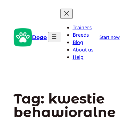
Przejdź
do
treści
Trainers
Breeds
Dogo
Start now
Blog
About us
Help
Tag:
kwestie
behawioralne