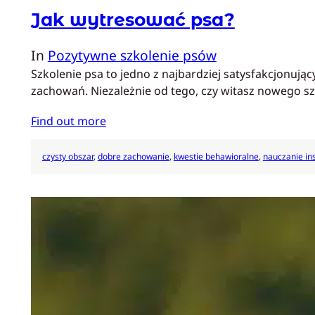
Jak wytresować psa?
In
Pozytywne szkolenie psów
Szkolenie psa to jedno z najbardziej satysfakcjonuj
zachowań. Niezależnie od tego, czy witasz nowego sz
Find out more
czysty obszar
, 
dobre zachowanie
, 
kwestie behawioralne
, 
nauczanie in