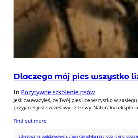
Dlaczego mój pies wszystko li
In
Pozytywne szkolenie psów
Jeśli zauważyłeś, że Twój pies liże wszystko w zasię
przyjaciel jest szczęśliwy i zdrowy. Naturalna eksplor
Find out more
adresowanie podstawowych
, 
charakterystyka rasy
, 
dog licking
, 
dog’s 