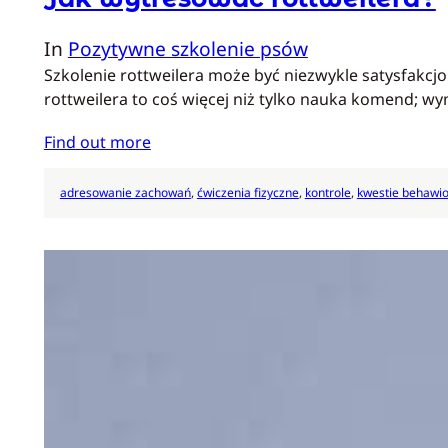
In
Pozytywne szkolenie psów
Szkolenie rottweilera może być niezwykle satysfakcjo
rottweilera to coś więcej niż tylko nauka komend; 
Find out more
adresowanie zachowań
, 
ćwiczenia fizyczne
, 
kontrole
, 
kwestie behawio