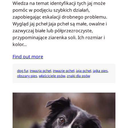
Wiedza na temat identyfikacji tych jaj może
pomóc w podjęciu szybkich działań,
zapobiegając eskalacji drobnego problemu.
Wygląd jaj pcheł Jaja pcheł są małe, owalne i
zazwyczaj białe lub półprzezroczyste,
przypominające ziarenka soli. Ich rozmiar i
kolor…
Find out more
dog fur
, 
inwazja pcheł
, 
inwazje pcheł
, 
jaja pcheł
, 
jajka pies
, 
obszary pies
, 
właściciele psów
, 
znaki dla psów