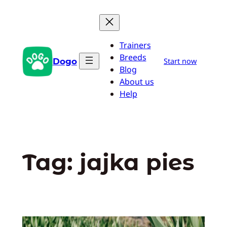
Przejdź
do
treści
Trainers
Breeds
Dogo
Start now
Blog
About us
Help
Tag:
jajka pies