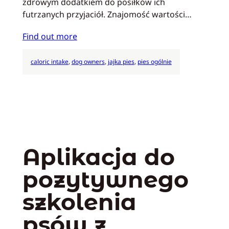
zdrowym dodatkiem do posiłków ich
futrzanych przyjaciół. Znajomość wartości…
Find out more
caloric intake
, 
dog owners
, 
jajka pies
, 
pies ogólnie
Aplikacja do
pozytywnego
szkolenia
psów z