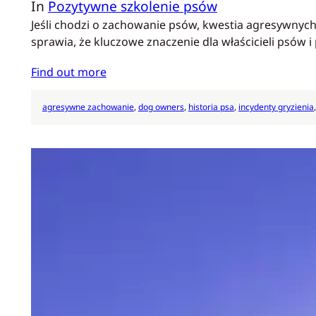
In
Pozytywne szkolenie psów
Jeśli chodzi o zachowanie psów, kwestia agresywnych 
sprawia, że kluczowe znaczenie dla właścicieli psów 
Find out more
agresywne zachowanie
, 
dog owners
, 
historia psa
, 
incydenty gryzienia
,