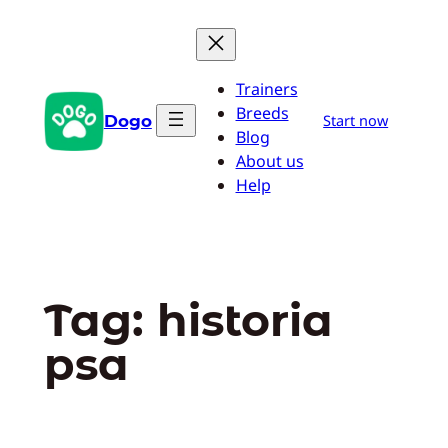
Przejdź
do
treści
Trainers
Breeds
Dogo
Start now
Blog
About us
Help
Tag:
historia
psa