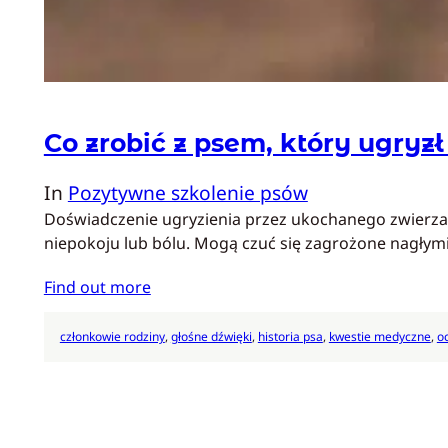
Co zrobić z psem, który ugryzł
In
Pozytywne szkolenie psów
Doświadczenie ugryzienia przez ukochanego zwierzaka
niepokoju lub bólu. Mogą czuć się zagrożone nagłymi
Find out more
członkowie rodziny
, 
głośne dźwięki
, 
historia psa
, 
kwestie medyczne
, 
o