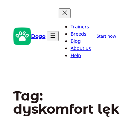
Przejdź
do
treści
Trainers
Breeds
Dogo
Start now
Blog
About us
Help
Tag:
dyskomfort lęk