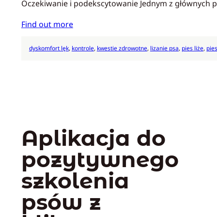
Oczekiwanie i podekscytowanie Jednym z głównych 
Find out more
dyskomfort lęk
, 
kontrole
, 
kwestie zdrowotne
, 
lizanie psa
, 
pies liże
, 
pie
Aplikacja do
pozytywnego
szkolenia
psów z