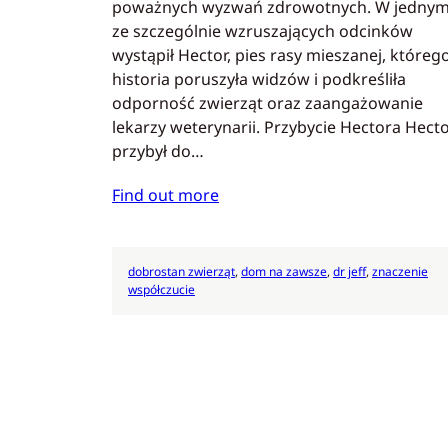
poważnych wyzwań zdrowotnych. W jedny
ze szczególnie wzruszających odcinków
wystąpił Hector, pies rasy mieszanej, któreg
historia poruszyła widzów i podkreśliła
odporność zwierząt oraz zaangażowanie
lekarzy weterynarii. Przybycie Hectora Hect
przybył do…
Find out more
dobrostan zwierząt
, 
dom na zawsze
, 
dr jeff
, 
znaczenie
współczucie