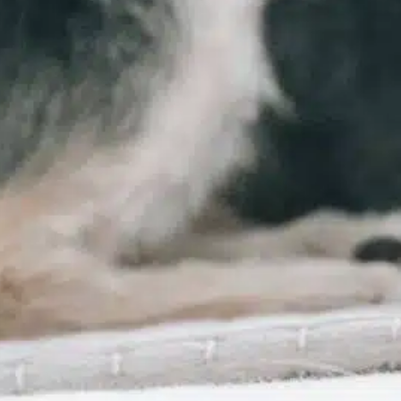
Find out more
dom na zawsze
, 
futrzani przyjaciele
, 
futrzany przyjaciel
, 
kolega pies
, 
posiadanie psa
, 
przynieść życie
, 
psy
potrzebują
, 
szczęśliwy zdrowy
, 
wydarzenia
społecznościowe
, 
zbliża się dzień