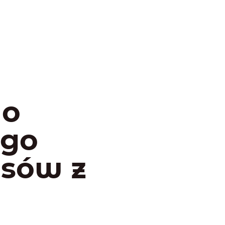
do
ego
psów z