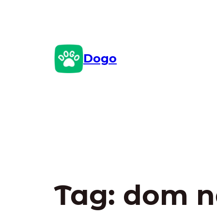
Przejdź
do
treści
Dogo
Tag:
dom n