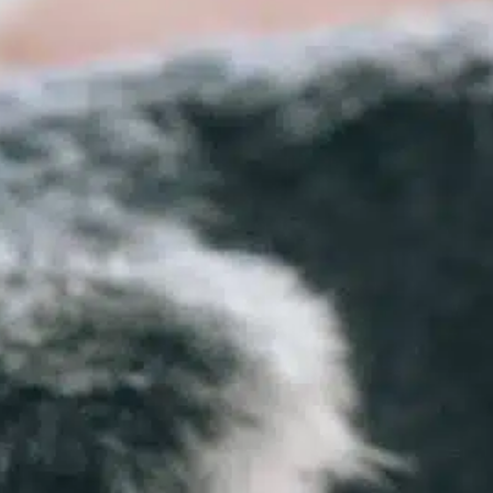
Kiedy jest
Narodowy Dzień
Szczeniaka?
In
Pozytywne szkolenie psów
Narodowy Dzień Szczeniąt obchodzony jest
corocznie 23 marca. Ta wyjątkowa okazja ma
na celu podniesienie świadomości na temat
znaczenia adopcji i ratowania psów w
potrzebie, jednocześnie celebrując radość,
jaką szczenięta wnoszą do naszego życia. Ich
figlarna natura, bezgraniczna energia i
bezwarunkowa miłość mogą stworzyć
ogromne szczęście i towarzystwo. Ten dzień
służy jako przypomnienie, aby uhonorować…