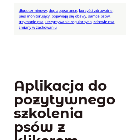
długoterminowy
, 
dog appearance
, 
korzyści zdrowotne
, 
pies monitorujący
, 
pojawiają się obawy
, 
samce psów
, 
trzymanie psa
, 
utrzymywanie regularnych
, 
zdrowie psa
, 
zmiany w zachowaniu
Aplikacja do
pozytywnego
szkolenia
psów z