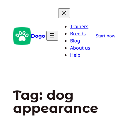
Przejdź
do
treści
Trainers
Breeds
Dogo
Start now
Blog
About us
Help
Tag:
dog
appearance