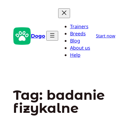
Przejdź
do
treści
Trainers
Breeds
Dogo
Start now
Blog
About us
Help
Tag:
badanie
fizykalne