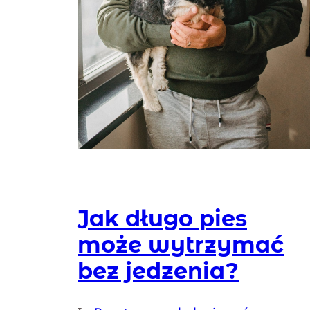
Jak długo pies
może wytrzymać
bez jedzenia?