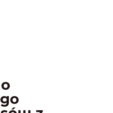
do
ego
psów z