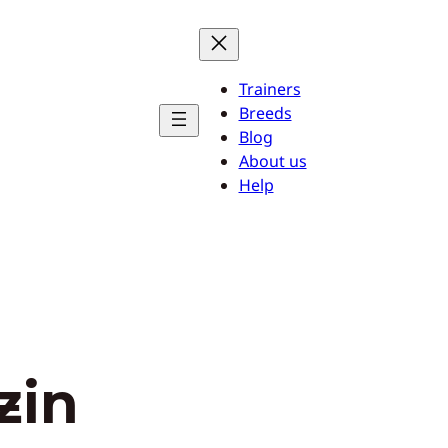
Trainers
Breeds
Blog
About us
Help
zin