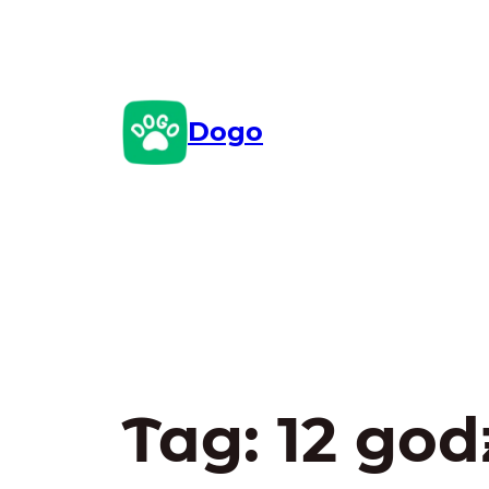
Przejdź
do
treści
Dogo
Tag:
12 god