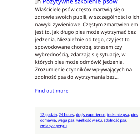
In
Pozytywne szkolenie psów
Właściciele psów często martwią się o
zdrowie swoich pupili, w szczególności o ich
nawyki żywieniowe. Częstym zmartwieniem
jest to, jak długo pies może wytrzymać bez
jedzenia. Niezależnie od tego, czy jest to
spowodowane chorobą, stresem czy
wybrednością, zdarzają się sytuacje, w
których pies może odmówić jedzenia.
Zrozumienie czynników wpływających na
zdolność psa do wytrzymania bez…
Find out more
12 godzin
, 
24 hours
, 
dog’s experience
, 
jedzenie psa
, 
pies
odmawia
, 
waga psa
, 
wielkość wieku
, 
zdolność psa
, 
zmiany apetytu