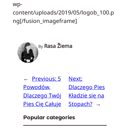
wp-
content/uploads/2019/05/logob_100.p
ng[/fusion_imageframe]
Rasa Žiema
By
←
Previous:
5
Next:
Powodów,
Dlaczego Pies
Dlaczego Twój
Kładzie się na
Pies Cię Całuje
Stopach?
→
Popular categories