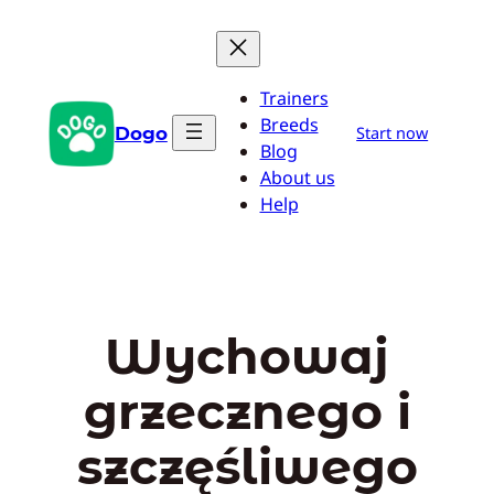
Przejdź
do
treści
Trainers
Breeds
Dogo
Start now
Blog
About us
Help
Wychowaj
grzecznego i
szczęśliwego