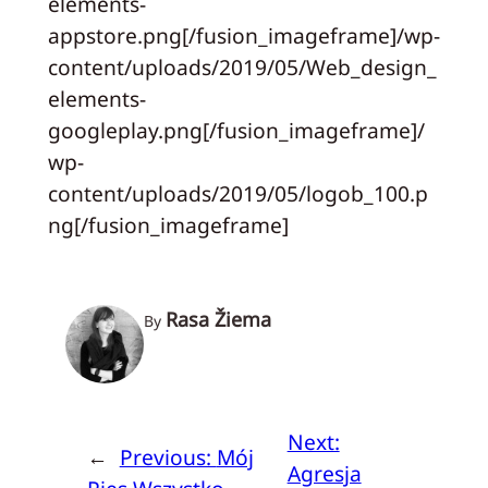
elements-
appstore.png[/fusion_imageframe]/wp-
content/uploads/2019/05/Web_design_
elements-
googleplay.png[/fusion_imageframe]/
wp-
content/uploads/2019/05/logob_100.p
ng[/fusion_imageframe]
Rasa Žiema
By
Next:
←
Previous:
Mój
Agresja