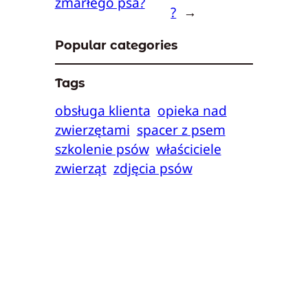
zmarłego psa?
?
→
Popular categories
Tags
obsługa klienta
opieka nad
zwierzętami
spacer z psem
szkolenie psów
właściciele
zwierząt
zdjęcia psów