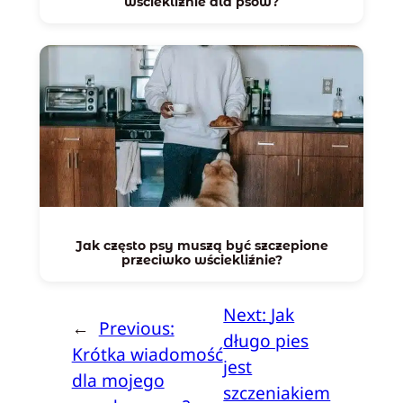
wściekliźnie dla psów?
Jak często psy muszą być szczepione
przeciwko wściekliźnie?
Next:
Jak
←
Previous:
długo pies
Krótka wiadomość
jest
dla mojego
szczeniakiem