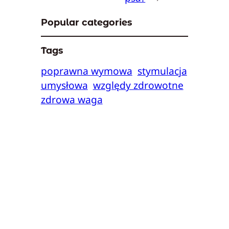
Popular categories
Tags
poprawna wymowa
stymulacja
umysłowa
względy zdrowotne
zdrowa waga