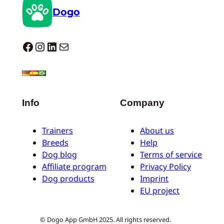
Dogo
Dogo facebook
Instagram
LinkedIn
Mail
Info
Company
Trainers
About us
Breeds
Help
Dog blog
Terms of service
Affiliate program
Privacy Policy
Dog products
Imprint
EU project
© Dogo App GmbH 2025. All rights reserved.