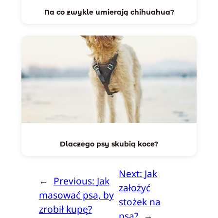
Na co zwykle umierają chihuahua?
Dlaczego psy skubią koce?
Next:
Jak
←
Previous:
Jak
założyć
masować psa, by
stożek na
zrobił kupę?
psa?
→