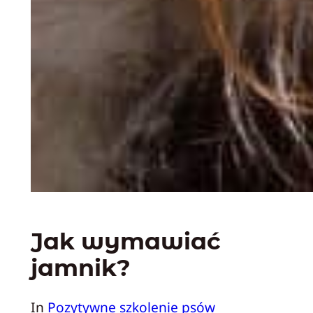
Jak wymawiać
jamnik?
In
Pozytywne szkolenie psów