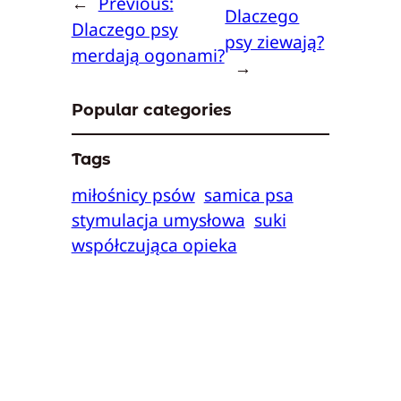
←
Previous:
Dlaczego
Dlaczego psy
psy ziewają?
merdają ogonami?
→
Popular categories
Tags
miłośnicy psów
samica psa
stymulacja umysłowa
suki
współczująca opieka